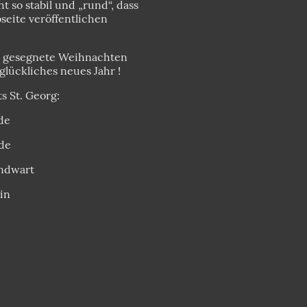
t so stabil und „rund“, dass
seite veröffentlichen
n gesegnete Weihnachten
glückliches neues Jahr !
s St. Georg:
nde
nde
endwart
in